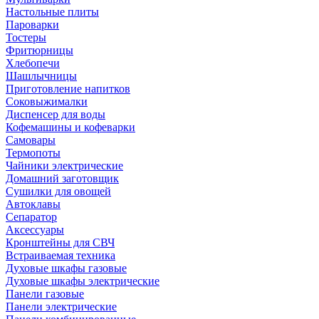
Настольные плиты
Пароварки
Тостеры
Фритюрницы
Хлебопечи
Шашлычницы
Приготовление напитков
Соковыжималки
Диспенсер для воды
Кофемашины и кофеварки
Самовары
Термопоты
Чайники электрические
Домашний заготовщик
Сушилки для овощей
Автоклавы
Сепаратор
Аксессуары
Кронштейны для СВЧ
Встраиваемая техника
Духовые шкафы газовые
Духовые шкафы электрические
Панели газовые
Панели электрические