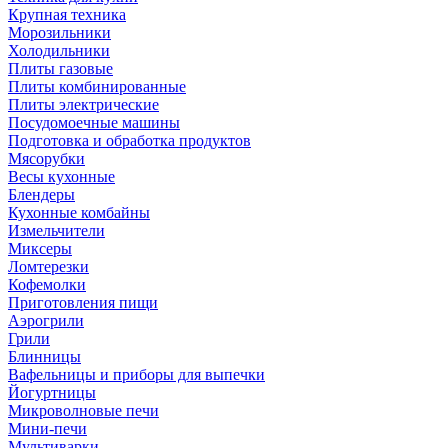
Крупная техника
Морозильники
Холодильники
Плиты газовые
Плиты комбинированные
Плиты электрические
Посудомоечные машины
Подготовка и обработка продуктов
Мясорубки
Весы кухонные
Блендеры
Кухонные комбайны
Измельчители
Миксеры
Ломтерезки
Кофемолки
Приготовления пищи
Аэрогрили
Грили
Блинницы
Вафельницы и приборы для выпечки
Йогуртницы
Микроволновые печи
Мини-печи
Мультиварки