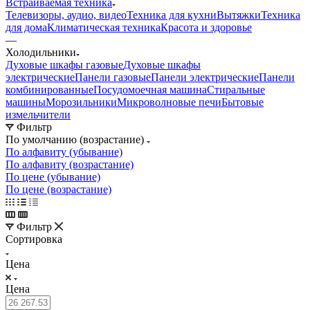
Встраиваемая техника
Телевизоры, аудио, видео
Техника для кухни
Вытяжки
Техника
для дома
Климатическая техника
Красота и здоровье
—
Холодильники
Духовые шкафы газовые
Духовые шкафы
электрические
Панели газовые
Панели электрические
Панели
комбинированные
Посудомоечная машина
Стиральные
машины
Морозильники
Микроволновые печи
Бытовые
измельчители
Фильтр
По умолчанию (возрастание)
По алфавиту (убывание)
По алфавиту (возрастание)
По цене (убывание)
По цене (возрастание)
Фильтр
Сортировка
Цена
Цена