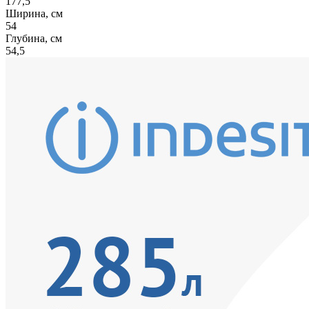
177,5
Ширина, см
54
Глубина, см
54,5