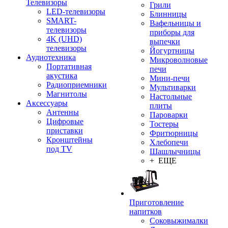
Телевизоры
Грили
LED-телевизоры
Блинницы
SMART-
Вафельницы и
телевизоры
приборы для
4K (UHD)
выпечки
телевизоры
Йогуртницы
Аудиотехника
Микроволновые
Портативная
печи
акустика
Мини-печи
Радиоприемники
Мультиварки
Магнитолы
Настольные
Аксессуары
плиты
Антенны
Пароварки
Цифровые
Тостеры
приставки
Фритюрницы
Кронштейны
Хлебопечи
под TV
Шашлычницы
+ ЕЩЕ
Приготовление
напитков
Соковыжималки