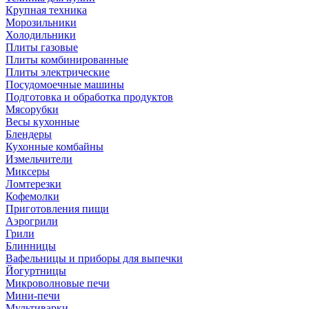
Крупная техника
Морозильники
Холодильники
Плиты газовые
Плиты комбинированные
Плиты электрические
Посудомоечные машины
Подготовка и обработка продуктов
Мясорубки
Весы кухонные
Блендеры
Кухонные комбайны
Измельчители
Миксеры
Ломтерезки
Кофемолки
Приготовления пищи
Аэрогрили
Грили
Блинницы
Вафельницы и приборы для выпечки
Йогуртницы
Микроволновые печи
Мини-печи
Мультиварки