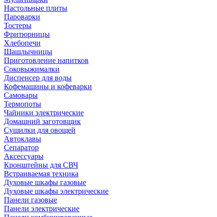
Настольные плиты
Пароварки
Тостеры
Фритюрницы
Хлебопечи
Шашлычницы
Приготовление напитков
Соковыжималки
Диспенсер для воды
Кофемашины и кофеварки
Самовары
Термопоты
Чайники электрические
Домашний заготовщик
Сушилки для овощей
Автоклавы
Сепаратор
Аксессуары
Кронштейны для СВЧ
Встраиваемая техника
Духовые шкафы газовые
Духовые шкафы электрические
Панели газовые
Панели электрические