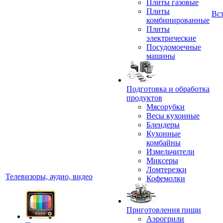
Плиты газовые
Плиты
Вс
комбинированные
Плиты
электрические
Посудомоечные
машины
Подготовка и обработка
продуктов
Мясорубки
Весы кухонные
Блендеры
Кухонные
комбайны
Измельчители
Миксеры
Ломтерезки
Телевизоры, аудио, видео
Кофемолки
Приготовления пищи
Аэрогрили