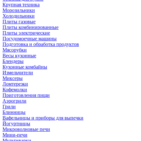
Крупная техника
Морозильники
Холодильники
Плиты газовые
Плиты комбинированные
Плиты электрические
Посудомоечные машины
Подготовка и обработка продуктов
Мясорубки
Весы кухонные
Блендеры
Кухонные комбайны
Измельчители
Миксеры
Ломтерезки
Кофемолки
Приготовления пищи
Аэрогрили
Грили
Блинницы
Вафельницы и приборы для выпечки
Йогуртницы
Микроволновые печи
Мини-печи
Мультиварки