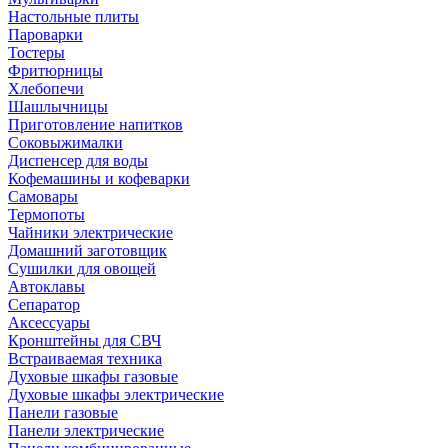
Настольные плиты
Пароварки
Тостеры
Фритюрницы
Хлебопечи
Шашлычницы
Приготовление напитков
Соковыжималки
Диспенсер для воды
Кофемашины и кофеварки
Самовары
Термопоты
Чайники электрические
Домашний заготовщик
Сушилки для овощей
Автоклавы
Сепаратор
Аксессуары
Кронштейны для СВЧ
Встраиваемая техника
Духовые шкафы газовые
Духовые шкафы электрические
Панели газовые
Панели электрические