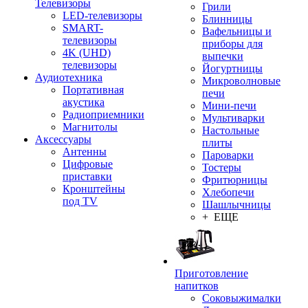
Телевизоры
Грили
LED-телевизоры
Блинницы
SMART-
Вафельницы и
телевизоры
приборы для
4K (UHD)
выпечки
телевизоры
Йогуртницы
Аудиотехника
Микроволновые
Портативная
печи
акустика
Мини-печи
Радиоприемники
Мультиварки
Магнитолы
Настольные
Аксессуары
плиты
Антенны
Пароварки
Цифровые
Тостеры
приставки
Фритюрницы
Кронштейны
Хлебопечи
под TV
Шашлычницы
+ ЕЩЕ
Приготовление
напитков
Соковыжималки