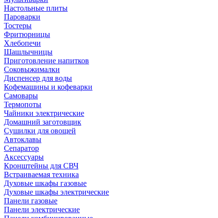
Настольные плиты
Пароварки
Тостеры
Фритюрницы
Хлебопечи
Шашлычницы
Приготовление напитков
Соковыжималки
Диспенсер для воды
Кофемашины и кофеварки
Самовары
Термопоты
Чайники электрические
Домашний заготовщик
Сушилки для овощей
Автоклавы
Сепаратор
Аксессуары
Кронштейны для СВЧ
Встраиваемая техника
Духовые шкафы газовые
Духовые шкафы электрические
Панели газовые
Панели электрические