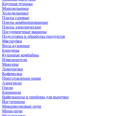
Крупная техника
Морозильники
Холодильники
Плиты газовые
Плиты комбинированные
Плиты электрические
Посудомоечные машины
Подготовка и обработка продуктов
Мясорубки
Весы кухонные
Блендеры
Кухонные комбайны
Измельчители
Миксеры
Ломтерезки
Кофемолки
Приготовления пищи
Аэрогрили
Грили
Блинницы
Вафельницы и приборы для выпечки
Йогуртницы
Микроволновые печи
Мини-печи
Мультиварки