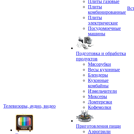
Плиты газовые
Плиты
Вс
комбинированные
Плиты
электрические
Посудомоечные
машины
Подготовка и обработка
продуктов
Мясорубки
Весы кухонные
Блендеры
Кухонные
комбайны
Измельчители
Миксеры
Ломтерезки
Телевизоры, аудио, видео
Кофемолки
Приготовления пищи
Аэрогрили