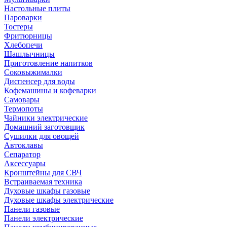
Настольные плиты
Пароварки
Тостеры
Фритюрницы
Хлебопечи
Шашлычницы
Приготовление напитков
Соковыжималки
Диспенсер для воды
Кофемашины и кофеварки
Самовары
Термопоты
Чайники электрические
Домашний заготовщик
Сушилки для овощей
Автоклавы
Сепаратор
Аксессуары
Кронштейны для СВЧ
Встраиваемая техника
Духовые шкафы газовые
Духовые шкафы электрические
Панели газовые
Панели электрические