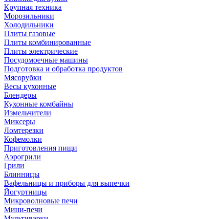
Крупная техника
Морозильники
Холодильники
Плиты газовые
Плиты комбинированные
Плиты электрические
Посудомоечные машины
Подготовка и обработка продуктов
Мясорубки
Весы кухонные
Блендеры
Кухонные комбайны
Измельчители
Миксеры
Ломтерезки
Кофемолки
Приготовления пищи
Аэрогрили
Грили
Блинницы
Вафельницы и приборы для выпечки
Йогуртницы
Микроволновые печи
Мини-печи
Мультиварки