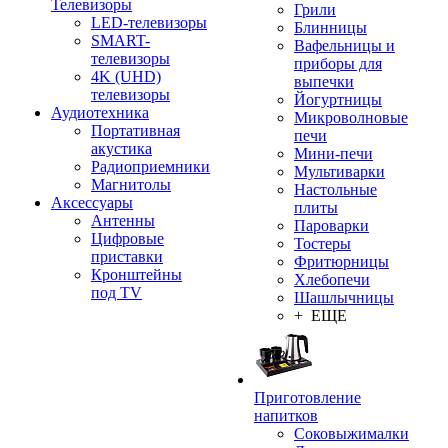
Телевизоры
Грили
LED-телевизоры
Блинницы
SMART-
Вафельницы и
телевизоры
приборы для
4K (UHD)
выпечки
телевизоры
Йогуртницы
Аудиотехника
Микроволновые
Портативная
печи
акустика
Мини-печи
Радиоприемники
Мультиварки
Магнитолы
Настольные
Аксессуары
плиты
Антенны
Пароварки
Цифровые
Тостеры
приставки
Фритюрницы
Кронштейны
Хлебопечи
под TV
Шашлычницы
+ ЕЩЕ
Приготовление
напитков
Соковыжималки