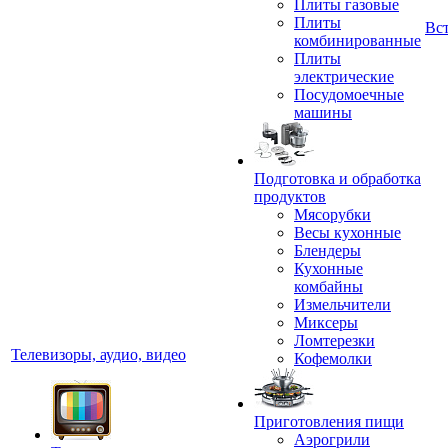
Плиты газовые
Плиты
Вс
комбинированные
Плиты
электрические
Посудомоечные
машины
Подготовка и обработка
продуктов
Мясорубки
Весы кухонные
Блендеры
Кухонные
комбайны
Измельчители
Миксеры
Ломтерезки
Телевизоры, аудио, видео
Кофемолки
Приготовления пищи
Аэрогрили