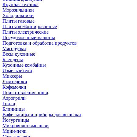
Крупная техника
Морозильники
Холодильники
Плиты газовые
Плиты комбинированные
Плиты электрические
Посудомоечные машины
Подготовка и обработка продуктов
Мясорубки
Весы кухонные
Блендеры
Кухонные комбайны
Измельчители
Миксеры
Ломтерезки
Кофемолки
Приготовления пищи
Аэрогрили
Грили
Блинницы
Вафельницы и приборы для выпечки
Йогуртницы
Микроволновые печи
Мини-печи
Мультиварки