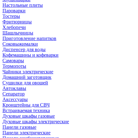
Настольные плиты
Пароварки
Тостеры
Фритюрницы
Хлебопечи
Шашлычницы
Приготовление напитков
Соковыжималки
Диспенсер для воды
Кофемашины и кофеварки
Самовары
Термопоты
Чайники электрические
Домашний заготовщик
Сушилки для овощей
Автоклавы
Сепаратор
Аксессуары
Кронштейны для СВЧ
Встраиваемая техника
Духовые шкафы газовые
Духовые шкафы электрические
Панели газовые
Панели электрические