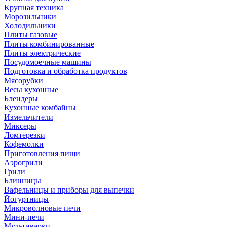
Крупная техника
Морозильники
Холодильники
Плиты газовые
Плиты комбинированные
Плиты электрические
Посудомоечные машины
Подготовка и обработка продуктов
Мясорубки
Весы кухонные
Блендеры
Кухонные комбайны
Измельчители
Миксеры
Ломтерезки
Кофемолки
Приготовления пищи
Аэрогрили
Грили
Блинницы
Вафельницы и приборы для выпечки
Йогуртницы
Микроволновые печи
Мини-печи
Мультиварки