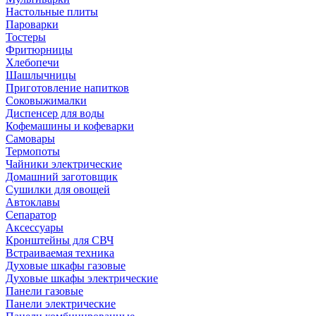
Настольные плиты
Пароварки
Тостеры
Фритюрницы
Хлебопечи
Шашлычницы
Приготовление напитков
Соковыжималки
Диспенсер для воды
Кофемашины и кофеварки
Самовары
Термопоты
Чайники электрические
Домашний заготовщик
Сушилки для овощей
Автоклавы
Сепаратор
Аксессуары
Кронштейны для СВЧ
Встраиваемая техника
Духовые шкафы газовые
Духовые шкафы электрические
Панели газовые
Панели электрические