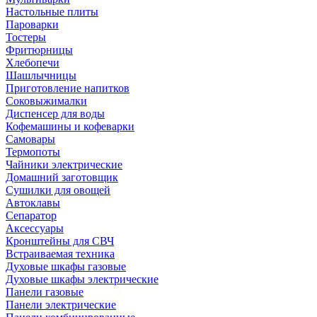
Настольные плиты
Пароварки
Тостеры
Фритюрницы
Хлебопечи
Шашлычницы
Приготовление напитков
Соковыжималки
Диспенсер для воды
Кофемашины и кофеварки
Самовары
Термопоты
Чайники электрические
Домашний заготовщик
Сушилки для овощей
Автоклавы
Сепаратор
Аксессуары
Кронштейны для СВЧ
Встраиваемая техника
Духовые шкафы газовые
Духовые шкафы электрические
Панели газовые
Панели электрические