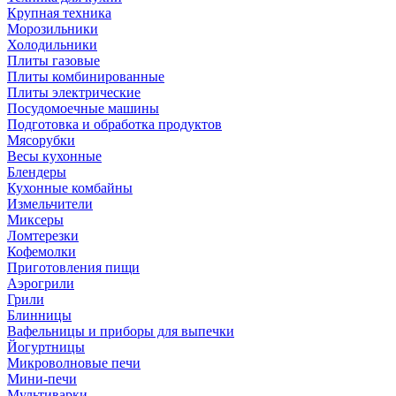
Крупная техника
Морозильники
Холодильники
Плиты газовые
Плиты комбинированные
Плиты электрические
Посудомоечные машины
Подготовка и обработка продуктов
Мясорубки
Весы кухонные
Блендеры
Кухонные комбайны
Измельчители
Миксеры
Ломтерезки
Кофемолки
Приготовления пищи
Аэрогрили
Грили
Блинницы
Вафельницы и приборы для выпечки
Йогуртницы
Микроволновые печи
Мини-печи
Мультиварки