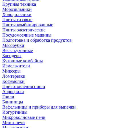
Крупная техника
Морозильники
Холодильники
Плиты газовые
Плиты комбинированные
Плиты электрические
Посудомоечные машины
Подготовка и обработка продуктов
Мясорубки
Весы кухонные
Блендеры
Кухонные комбайны
Измельчители
Миксеры
Ломтерезки
Кофемолки
Приготовления пищи
Аэрогрили
Грили
Блинницы
Вафельницы и приборы для выпечки
Йогуртницы
Микроволновые печи
Мини-печи
Мультиварки