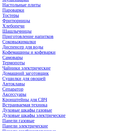
Настольные плиты
Пароварки
Тостеры
Фритюрницы
Хлебопечи
Шашлычницы
Приготовление напитков
Соковыжималки
Диспенсер для воды
Кофемашины и кофеварки
Самовары
Термопоты
Чайники электрические
Домашний заготовщик
Сушилки для овощей
Автоклавы
Сепаратор
Аксессуары
Кронштейны для СВЧ
Встраиваемая техника
Духовые шкафы газовые
Духовые шкафы электрические
Панели газовые
Панели электрические