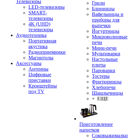
Телевизоры
Грили
LED-телевизоры
Блинницы
SMART-
Вафельницы и
телевизоры
приборы для
4K (UHD)
выпечки
телевизоры
Йогуртницы
Аудиотехника
Микроволновые
Портативная
печи
акустика
Мини-печи
Радиоприемники
Мультиварки
Магнитолы
Настольные
Аксессуары
плиты
Антенны
Пароварки
Цифровые
Тостеры
приставки
Фритюрницы
Кронштейны
Хлебопечи
под TV
Шашлычницы
+ ЕЩЕ
Приготовление
напитков
Соковыжималки