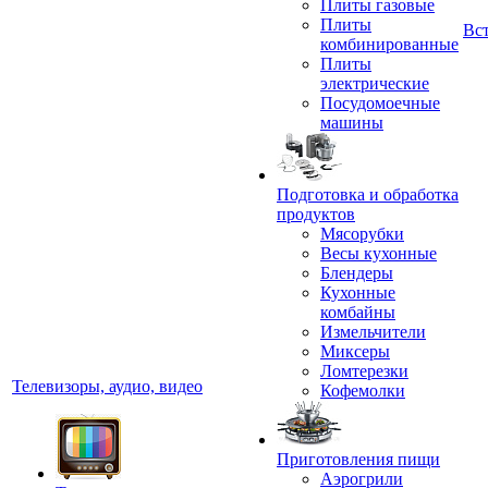
Плиты газовые
Плиты
Вс
комбинированные
Плиты
электрические
Посудомоечные
машины
Подготовка и обработка
продуктов
Мясорубки
Весы кухонные
Блендеры
Кухонные
комбайны
Измельчители
Миксеры
Ломтерезки
Телевизоры, аудио, видео
Кофемолки
Приготовления пищи
Аэрогрили