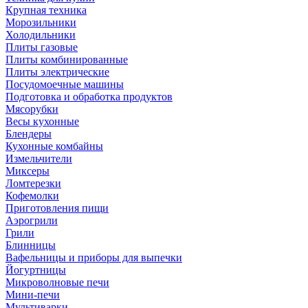
Крупная техника
Морозильники
Холодильники
Плиты газовые
Плиты комбинированные
Плиты электрические
Посудомоечные машины
Подготовка и обработка продуктов
Мясорубки
Весы кухонные
Блендеры
Кухонные комбайны
Измельчители
Миксеры
Ломтерезки
Кофемолки
Приготовления пищи
Аэрогрили
Грили
Блинницы
Вафельницы и приборы для выпечки
Йогуртницы
Микроволновые печи
Мини-печи
Мультиварки