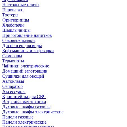
Настольные плиты
Пароварки
Тостеры
Фритюрницы
Хлебопечи
Шашлычницы
Приготовление напитков
Соковыжималки
Диспенсер для воды
Кофемашины и кофеварки
Самовары
Термопоты
Чайники электрические
Домашний заготовщик
Сушилки для овощей
Автоклавы
Сепаратор
Аксессуары
Кронштейны для СВЧ
Встраиваемая техника
Духовые шкафы газовые
Духовые шкафы электрические
Панели газовые
Панели электрические