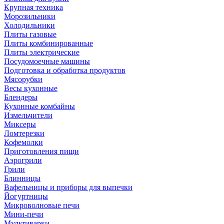
Крупная техника
Морозильники
Холодильники
Плиты газовые
Плиты комбинированные
Плиты электрические
Посудомоечные машины
Подготовка и обработка продуктов
Мясорубки
Весы кухонные
Блендеры
Кухонные комбайны
Измельчители
Миксеры
Ломтерезки
Кофемолки
Приготовления пищи
Аэрогрили
Грили
Блинницы
Вафельницы и приборы для выпечки
Йогуртницы
Микроволновые печи
Мини-печи
Мультиварки