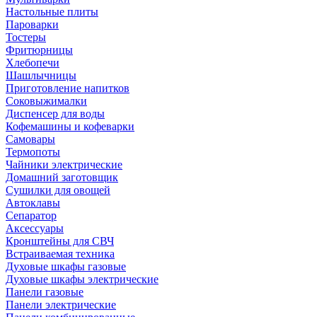
Настольные плиты
Пароварки
Тостеры
Фритюрницы
Хлебопечи
Шашлычницы
Приготовление напитков
Соковыжималки
Диспенсер для воды
Кофемашины и кофеварки
Самовары
Термопоты
Чайники электрические
Домашний заготовщик
Сушилки для овощей
Автоклавы
Сепаратор
Аксессуары
Кронштейны для СВЧ
Встраиваемая техника
Духовые шкафы газовые
Духовые шкафы электрические
Панели газовые
Панели электрические