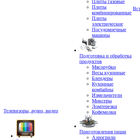
Плиты газовые
Плиты
Вс
комбинированные
Плиты
электрические
Посудомоечные
машины
Подготовка и обработка
продуктов
Мясорубки
Весы кухонные
Блендеры
Кухонные
комбайны
Измельчители
Миксеры
Ломтерезки
Телевизоры, аудио, видео
Кофемолки
Приготовления пищи
Аэрогрили