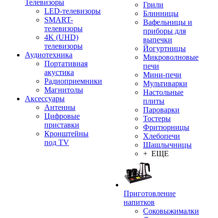
Телевизоры
Грили
LED-телевизоры
Блинницы
SMART-
Вафельницы и
телевизоры
приборы для
4K (UHD)
выпечки
телевизоры
Йогуртницы
Аудиотехника
Микроволновые
Портативная
печи
акустика
Мини-печи
Радиоприемники
Мультиварки
Магнитолы
Настольные
Аксессуары
плиты
Антенны
Пароварки
Цифровые
Тостеры
приставки
Фритюрницы
Кронштейны
Хлебопечи
под TV
Шашлычницы
+ ЕЩЕ
Приготовление
напитков
Соковыжималки