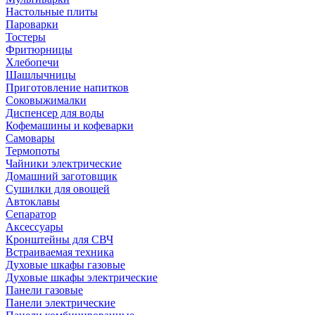
Настольные плиты
Пароварки
Тостеры
Фритюрницы
Хлебопечи
Шашлычницы
Приготовление напитков
Соковыжималки
Диспенсер для воды
Кофемашины и кофеварки
Самовары
Термопоты
Чайники электрические
Домашний заготовщик
Сушилки для овощей
Автоклавы
Сепаратор
Аксессуары
Кронштейны для СВЧ
Встраиваемая техника
Духовые шкафы газовые
Духовые шкафы электрические
Панели газовые
Панели электрические