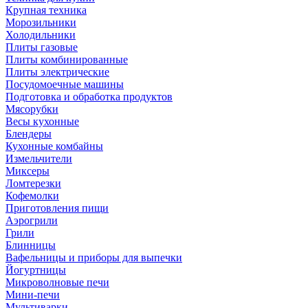
Крупная техника
Морозильники
Холодильники
Плиты газовые
Плиты комбинированные
Плиты электрические
Посудомоечные машины
Подготовка и обработка продуктов
Мясорубки
Весы кухонные
Блендеры
Кухонные комбайны
Измельчители
Миксеры
Ломтерезки
Кофемолки
Приготовления пищи
Аэрогрили
Грили
Блинницы
Вафельницы и приборы для выпечки
Йогуртницы
Микроволновые печи
Мини-печи
Мультиварки