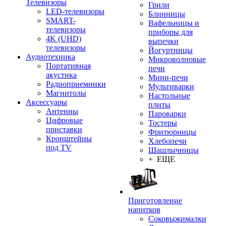
Телевизоры
Грили
LED-телевизоры
Блинницы
SMART-
Вафельницы и
телевизоры
приборы для
4K (UHD)
выпечки
телевизоры
Йогуртницы
Аудиотехника
Микроволновые
Портативная
печи
акустика
Мини-печи
Радиоприемники
Мультиварки
Магнитолы
Настольные
Аксессуары
плиты
Антенны
Пароварки
Цифровые
Тостеры
приставки
Фритюрницы
Кронштейны
Хлебопечи
под TV
Шашлычницы
+ ЕЩЕ
Приготовление
напитков
Соковыжималки