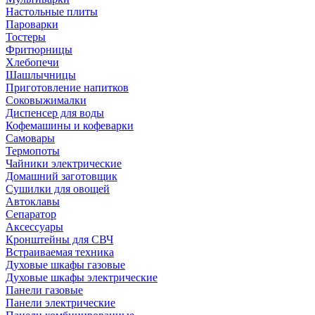
Настольные плиты
Пароварки
Тостеры
Фритюрницы
Хлебопечи
Шашлычницы
Приготовление напитков
Соковыжималки
Диспенсер для воды
Кофемашины и кофеварки
Самовары
Термопоты
Чайники электрические
Домашний заготовщик
Сушилки для овощей
Автоклавы
Сепаратор
Аксессуары
Кронштейны для СВЧ
Встраиваемая техника
Духовые шкафы газовые
Духовые шкафы электрические
Панели газовые
Панели электрические