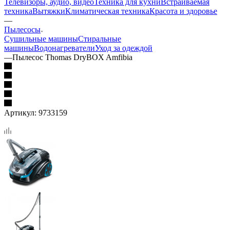
Телевизоры, аудио, видео
Техника для кухни
Встраиваемая
техника
Вытяжки
Климатическая техника
Красота и здоровье
—
Пылесосы
Сушильные машины
Стиральные
машины
Водонагреватели
Уход за одеждой
—
Пылесос Thomas DryBOX Amfibia
Артикул:
9733159