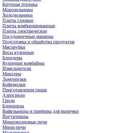
Крупная техника
Морозильники
Холодильники
Плиты газовые
Плиты комбинированные
Плиты электрические
Посудомоечные машины
Подготовка и обработка продуктов
Мясорубки
Весы кухонные
Блендеры
Кухонные комбайны
Измельчители
Миксеры
Ломтерезки
Кофемолки
Приготовления пищи
Аэрогрили
Грили
Блинницы
Вафельницы и приборы для выпечки
Йогуртницы
Микроволновые печи
Мини-печи
Мультиварки