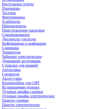
Настольные плиты
Пароварки
Тостеры
Фритюрницы
Хлебопечи
Шашлычницы
Приготовление напитков
Соковыжималки
Диспенсер для воды
Кофемашины и кофеварки
Самовары
Термопоты
Чайники электрические
Домашний заготовщик
Сушилки для овощей
Автоклавы
Сепаратор
Аксессуары
Кронштейны для СВЧ
Встраиваемая техника
Духовые шкафы газовые
Духовые шкафы электрические
Панели газовые
Панели электрические