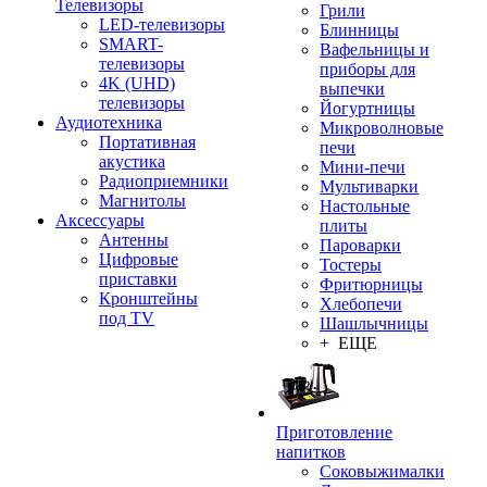
Телевизоры
Грили
LED-телевизоры
Блинницы
SMART-
Вафельницы и
телевизоры
приборы для
4K (UHD)
выпечки
телевизоры
Йогуртницы
Аудиотехника
Микроволновые
Портативная
печи
акустика
Мини-печи
Радиоприемники
Мультиварки
Магнитолы
Настольные
Аксессуары
плиты
Антенны
Пароварки
Цифровые
Тостеры
приставки
Фритюрницы
Кронштейны
Хлебопечи
под TV
Шашлычницы
+ ЕЩЕ
Приготовление
напитков
Соковыжималки