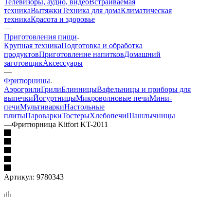
Телевизоры, аудио, видео
Встраиваемая
техника
Вытяжки
Техника для дома
Климатическая
техника
Красота и здоровье
—
Приготовления пищи
Крупная техника
Подготовка и обработка
продуктов
Приготовление напитков
Домашний
заготовщик
Аксессуары
—
Фритюрницы
Аэрогрили
Грили
Блинницы
Вафельницы и приборы для
выпечки
Йогуртницы
Микроволновые печи
Мини-
печи
Мультиварки
Настольные
плиты
Пароварки
Тостеры
Хлебопечи
Шашлычницы
—
Фритюрница Kitfort KT-2011
Артикул:
9780343