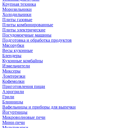
Крупная техника
Морозильники
Холодильники
Плиты газовые
Плиты комбинированные
Плиты электрические
Посудомоечные машины
Подготовка и обработка продуктов
Мясорубки
Весы кухонные
Блендеры
Кухонные комбайны
Измельчители
Миксеры
Ломтерезки
Кофемолки
Приготовления пищи
Аэрогрили
Грили
Блинницы
Вафельницы и приборы для выпечки
Йогуртницы
Микроволновые печи
Мини-печи
Мультиварки