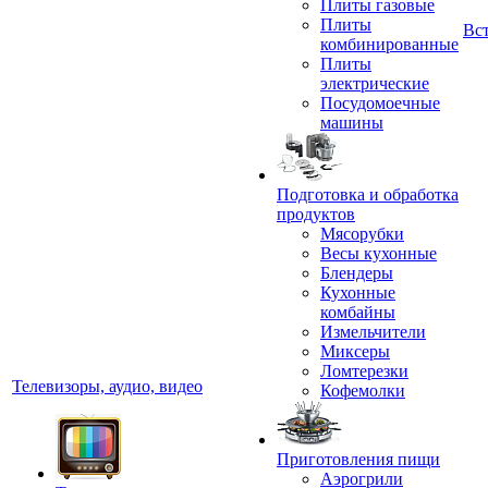
Плиты газовые
Плиты
Вс
комбинированные
Плиты
электрические
Посудомоечные
машины
Подготовка и обработка
продуктов
Мясорубки
Весы кухонные
Блендеры
Кухонные
комбайны
Измельчители
Миксеры
Ломтерезки
Телевизоры, аудио, видео
Кофемолки
Приготовления пищи
Аэрогрили