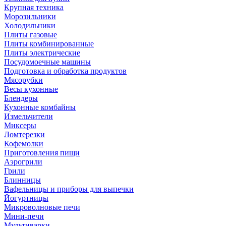
Крупная техника
Морозильники
Холодильники
Плиты газовые
Плиты комбинированные
Плиты электрические
Посудомоечные машины
Подготовка и обработка продуктов
Мясорубки
Весы кухонные
Блендеры
Кухонные комбайны
Измельчители
Миксеры
Ломтерезки
Кофемолки
Приготовления пищи
Аэрогрили
Грили
Блинницы
Вафельницы и приборы для выпечки
Йогуртницы
Микроволновые печи
Мини-печи
Мультиварки