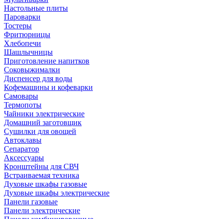
Настольные плиты
Пароварки
Тостеры
Фритюрницы
Хлебопечи
Шашлычницы
Приготовление напитков
Соковыжималки
Диспенсер для воды
Кофемашины и кофеварки
Самовары
Термопоты
Чайники электрические
Домашний заготовщик
Сушилки для овощей
Автоклавы
Сепаратор
Аксессуары
Кронштейны для СВЧ
Встраиваемая техника
Духовые шкафы газовые
Духовые шкафы электрические
Панели газовые
Панели электрические